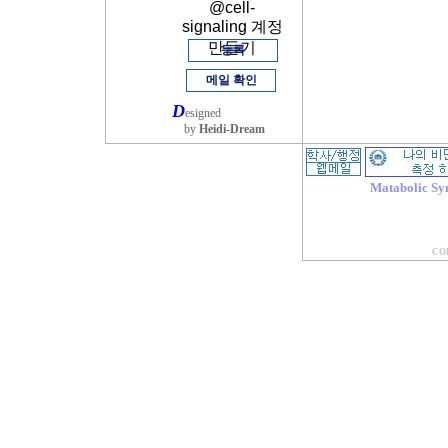
@cell-
signaling 계정
만들기
등록
메일 확인
D
esigned
by
Heidi-Dream
Matabolic Sy
COP