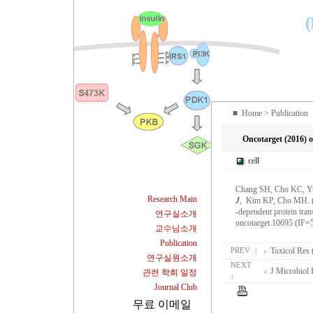
(
■
Home
> Publication
Oncotarget (2016) o
cell
Chang SH, Cho KC, Yu
Research Main
J
, Kim KP, Cho MH. (20
-dependent protein tran
연구실소개
oncotarget.10695 (IF=
교수님소개
Publication
Toxicol Res 
PREV ：
연구실원소개
NEXT
J Microbiol 
관련 학회 일정
：
Journal Club
무료 이메일