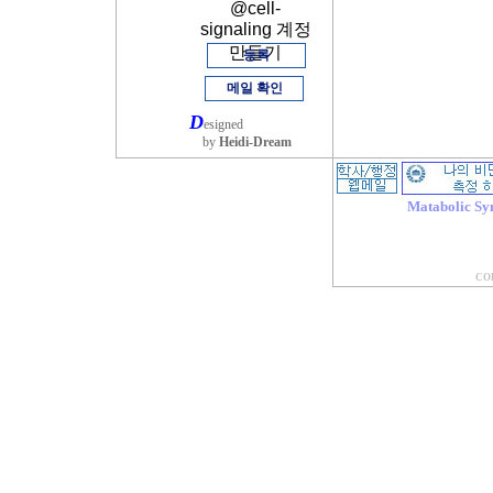
@cell-
signaling 계정
만들기
등록
메일 확인
D
esigned
by
Heidi-Dream
Matabolic Sy
COP