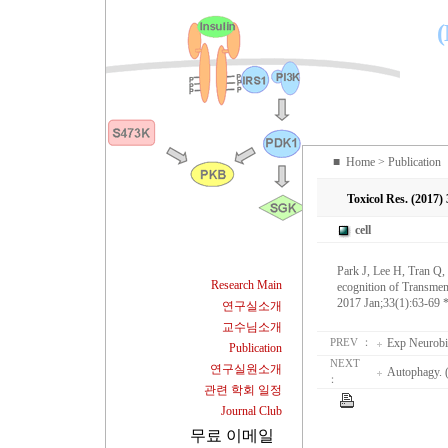
(
■
Home
> Publication
Toxicol Res. (2017)
cell
Park J, Lee H, Tran 
Research Main
ecognition of Transme
2017 Jan;33(1):63-69 
연구실소개
교수님소개
Exp Neurobi
PREV ：
Publication
NEXT
연구실원소개
Autophagy. 
：
관련 학회 일정
Journal Club
무료 이메일