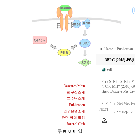
(
■
Home
> Publication
BBRC (2018) 495(1
cell
Park S, Kim S, Kim M
Research Main
*, Cho MH* (2018) GOL
chem Biophys Res C
연구실소개
교수님소개
Mol Med Rep
PREV ：
Publication
NEXT
연구실원소개
Sci Rep. (20
：
관련 학회 일정
Journal Club
무료 이메일