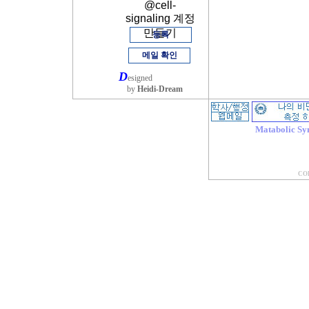
@cell-
signaling 계정
만들기
등록
메일 확인
D
esigned
by
Heidi-Dream
Matabolic Sy
COP