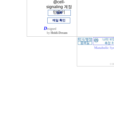
@cell-
signaling 계정
만들기
등록
메일 확인
D
esigned
by
Heidi-Dream
Matabolic Sy
COP