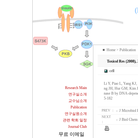
(
■
Home
> Publication
Toxicol Res (2008),
cell
Li Y, Piao L, Yang KJ
Research Main
ng JH, Hur GM, Kim J
nase B by DNA-depende
연구실소개
5-182
교수님소개
Publication
J Microbiol 
PREV ：
연구실원소개
NEXT
J Biol Chem
관련 학회 일정
：
Journal Club
무료 이메일