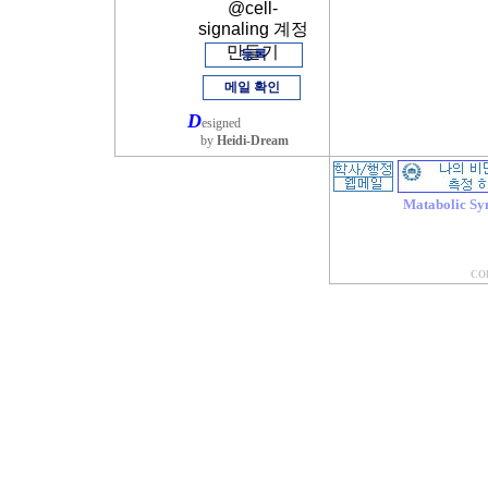
@cell-
signaling 계정
만들기
등록
메일 확인
D
esigned
by
Heidi-Dream
Matabolic Sy
COP