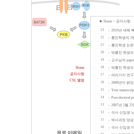
■
Home
> 공지사항
23
2010년 새해
22
룡진학생의 3번째
21
룡진학생 논문
20
박룡진 학생의 2
19
교수님의 pap
Home
18
박룡진 학생의 LE
공지사항
17
여러가지 연구
CSL 앨범
16
2008년이 밝
15
Your manuscript
14
Post-doctoral p
13
2007년 2월
12
석사 신입생 
11
박사과정 양금
10
석사 신입생 
무료 이메일