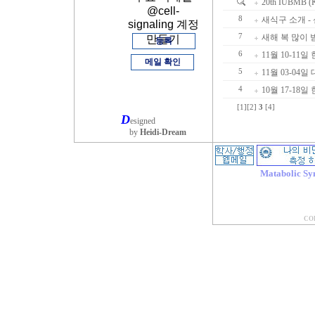
20th IUBMB (K
@cell-
8
새식구 소개 - 
signaling 계정
7
새해 복 많이
만들기
등록
6
11월 10-11
메일 확인
5
11월 03-04
4
10월 17-1
[1]
[2]
3
[4]
D
esigned
by
Heidi-Dream
Matabolic Sy
COP