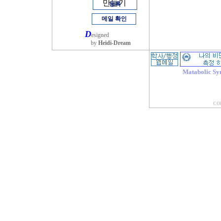
만들기
등록
메일 확인
D
esigned
by
Heidi-Dream
Matabolic Sy
COP