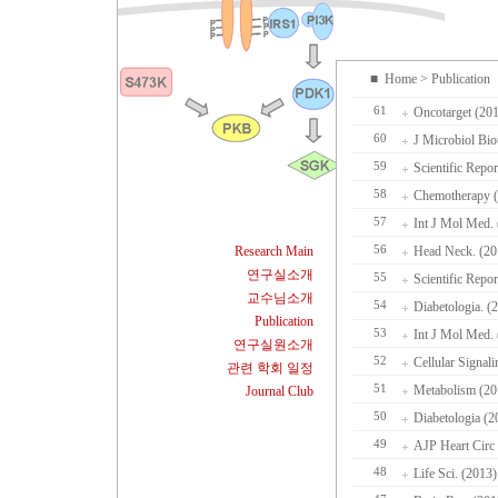
■
Home
> Publication
61
Oncotarget (201
60
J Microbiol Bi
59
Scientific Repo
58
Chemotherapy (
57
Int J Mol Med. 
Research Main
56
Head Neck. (20
연구실소개
55
Scientific Repo
교수님소개
54
Diabetologia. 
Publication
53
Int J Mol Med. 
연구실원소개
52
Cellular Signal
관련 학회 일정
51
Metabolism (20
Journal Club
50
Diabetologia (2
49
AJP Heart Circ 
48
Life Sci. (2013