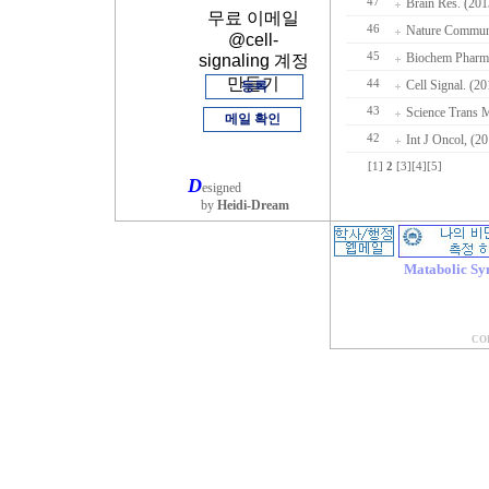
47
Brain Res. (201
무료 이메일
46
Nature Commun.
@cell-
45
Biochem Pharma
signaling 계정
만들기
44
Cell Signal. (2
등록
43
Science Trans M
메일 확인
42
Int J Oncol, (2
[1]
2
[3]
[4]
[5]
D
esigned
by
Heidi-Dream
Matabolic Sy
COP