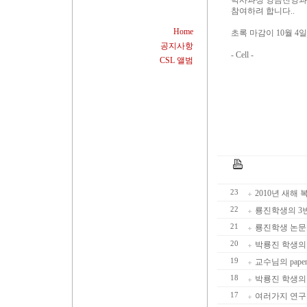
박사과정 양금진양과
참여하려 합니다..
Home
초록 마감이 10월 4
공지사항
- Cell -
CSL 앨범
23
2010년 새해
22
룡진학생의 3번째
21
룡진학생 논문
20
박룡진 학생의 2
19
교수님의 pap
18
박룡진 학생의 LE
17
여러가지 연구