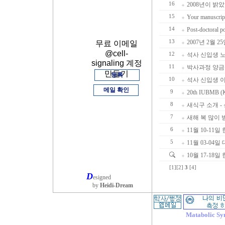
16
2008년이 밝
15
Your manuscript
14
Post-doctoral p
13
2007년 2월
무료 이메일
@cell-
12
석사 신입생 
signaling 계정
11
박사과정 양금
만들기
등록
10
석사 신입생 
메일 확인
9
20th IUBMB (K
8
새식구 소개 - 
7
새해 복 많이
6
11월 10-11
5
11월 03-04
10월 17-1
[1]
[2]
3
[4]
D
esigned
by
Heidi-Dream
Matabolic Sy